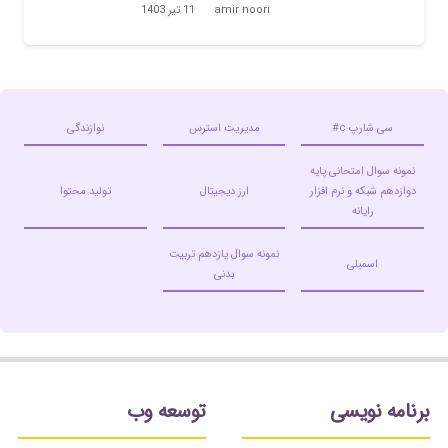
amir noori
11 تیر 1403
سی شارپ c#
مدیریت استرس
نوازندگی
نمونه سوال امتحانی پایه
دوازدهم شبکه و نرم افزار
ارز دیجیتال
تولید محتوا
رایانه
نمونه سوال یازدهم تربیت
اسمبلی
بدنی
برنامه نویسی
توسعه وب