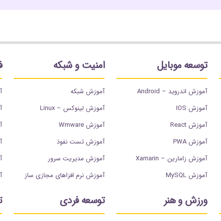
توسعه موبایل
امنیت و شبکه
ف
آموزش اندروید – Android
آموزش شبکه
آ
آموزش IOS
آموزش لینوکس – Linux
آ
آموزش React
آموزش Wmware
آم
آموزش PWA
آموزش تست نفوذ
آم
آموزش زامارین – Xamarin
آموزش مدیریت سرور
آ
آموزش MySQL
آموزش نرم افزاهای مجازی ساز
آ
ورزش و هنر
توسعه فردی
ت