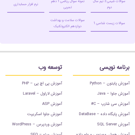
سوالات شیمی 3 نیم سال
نمونه سوال ریاضی 1 دهم
نرم افزار حسابداری
دوم
تجربی
سوالات سلامت و بهداشت
سوالات زیست شناسی 1
دوازدهم الکتروتکنیک
برنامه نویسی
توسعه وب
آموزش پایتون – Python
آموزش پی اچ پی – PHP
آموزش جاوا – Java
آموزش لاراول – Laravel
آموزش سی شارپ – C#
آموزش ASP
آموزش پایگاه داده – DataBase
آموزش جاوا اسکریپت
آموزش SQL Server
آموزش وردپرس – WordPress
آموزش هوش مصنوعی و علم داده
آموزش سئو – SEO