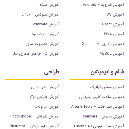
آموزش اندروید – Android
آموزش شبکه
آموزش IOS
آموزش لینوکس – Linux
آموزش React
آموزش Wmware
آموزش PWA
آموزش تست نفوذ
آموزش زامارین – Xamarin
آموزش مدیریت سرور
آموزش MySQL
آموزش نرم افزاهای مجازی ساز
فیلم و انیمیشن
طراحی
آموزش موشن گرافیک
آموزش مدل سازی
آموزش ساخت کلیپ تبلیغاتی
آموزش طراحی لوگو
آموزش افتر افکت – After Effects
آموزش UI و UX
آموزش پریمیر – Premiere
آموزش فتوشاپ – Photoshope
آموزش سینما فوردی Cinema 4D
آموزش ایلوستریتور – illustrator