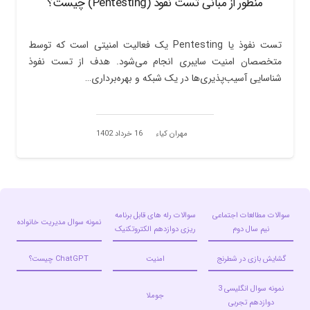
منظور از مبانی تست نفوذ (Pentesting) چیست؟
تست نفوذ یا Pentesting یک فعالیت امنیتی است که توسط
متخصصان امنیت سایبری انجام می‌شود. هدف از تست نفوذ
شناسایی آسیب‌پذیری‌ها در یک شبکه و بهره‌برداری…
مهران کیاء
16 خرداد 1402
سوالات مطالعات اجتماعی
سوالات رله های قابل برنامه
نمونه سوال مدیریت خانواده
نیم سال دوم
ریزی دوازدهم الکتروتکنیک
گشایش بازی در شطرنج
امنیت
ChatGPT چیست؟
نمونه سوال انگلیسی 3
جوملا
دوازدهم تجربی