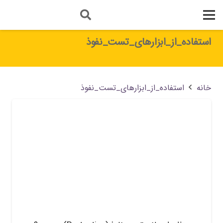
استفاده_از_ابزارهای_تست_نفوذ
خانه
استفاده_از_ابزارهای_تست_نفوذ