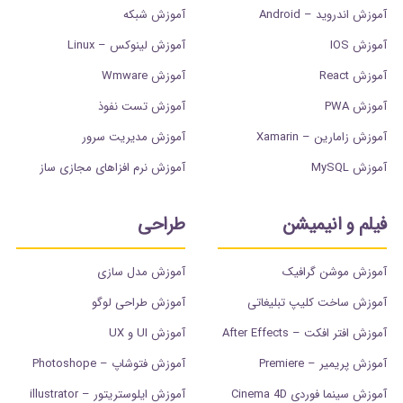
آموزش اندروید – Android
آموزش شبکه
آموزش IOS
آموزش لینوکس – Linux
آموزش React
آموزش Wmware
آموزش PWA
آموزش تست نفوذ
آموزش زامارین – Xamarin
آموزش مدیریت سرور
آموزش MySQL
آموزش نرم افزاهای مجازی ساز
فیلم و انیمیشن
طراحی
آموزش موشن گرافیک
آموزش مدل سازی
آموزش ساخت کلیپ تبلیغاتی
آموزش طراحی لوگو
آموزش افتر افکت – After Effects
آموزش UI و UX
آموزش پریمیر – Premiere
آموزش فتوشاپ – Photoshope
آموزش سینما فوردی Cinema 4D
آموزش ایلوستریتور – illustrator