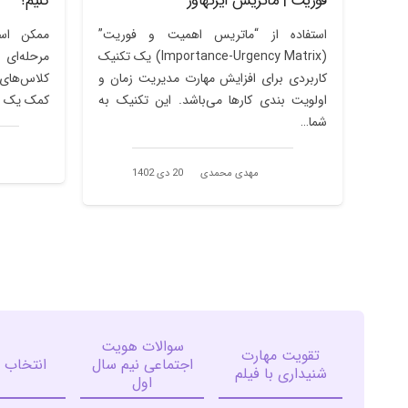
فوریت | ماتریس آیزنهاور
کنیم؟
استفاده از “ماتریس اهمیت و فوریت”
ممکن اس
(Importance-Urgency Matrix) یک تکنیک
مرحله‌ای
کاربردی برای افزایش مهارت مدیریت زمان و
کلاس‌های
اولویت بندی کارها می‌باشد. این تکنیک به
کمک یک اس
شما…
مهدی محمدی
20 دی 1402
سوالات هویت
تقویت مهارت
اجتماعی نیم سال
انتخاب 
شنیداری با فیلم
اول