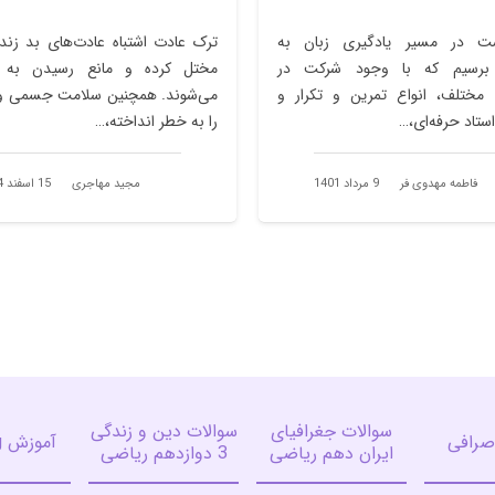
ت در مسیر یادگیری زبان به
ترک عادت اشتباه عادت‌های بد زندگ
 برسیم که با وجود شرکت در
مختل کرده و مانع رسیدن به ا
 مختلف، انواع تمرین و تکرار و
می‌شوند. همچنین سلامت جسمی و ر
تاد حرفه‌ای،…
را به خطر انداخته،…
فاطمه مهدوی فر
9 مرداد 1401
مجید مهاجری
15 اسفند 1394
سوالات جغرافیای
سوالات دین و زندگی
صرافی
آموزش listening
ایران دهم ریاضی
3 دوازدهم ریاضی