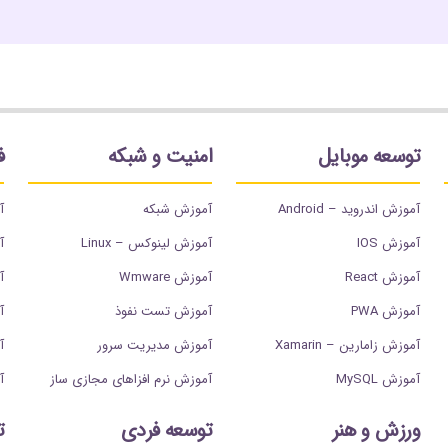
توسعه موبایل
امنیت و شبکه
ف
آموزش اندروید – Android
آموزش شبکه
آ
آموزش IOS
آموزش لینوکس – Linux
آ
آموزش React
آموزش Wmware
آم
آموزش PWA
آموزش تست نفوذ
آم
آموزش زامارین – Xamarin
آموزش مدیریت سرور
آ
آموزش MySQL
آموزش نرم افزاهای مجازی ساز
آ
ورزش و هنر
توسعه فردی
ت