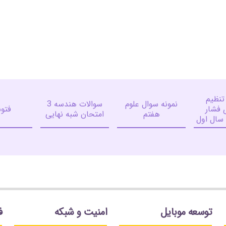
تنظیم
نمونه سوال علوم
سوالات هندسه 3
 فشار
فتو
هفتم
امتحان شبه نهایی
سال اول
توسعه موبایل
امنیت و شبکه
ف