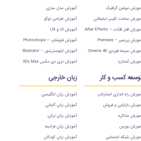
موزش موشن گرافیک
آموزش مدل سازی
موزش ساخت کلیپ تبلیغاتی
آموزش طراحی لوگو
وزش افتر افکت – After Effects
آموزش UI و UX
وزش پریمیر – Premiere
آموزش فتوشاپ – Photoshope
موزش سینما فوردی Cinema 4D
آموزش ایلوستریتور – illustrator
موزش کمتازیا
آموزش تری دی مکس 3Ds Max
وسعه کسب و کار
زبان خارجی
موزش راه اندازی استارتاپ
آموزش زبان انگلیسی
موزش بازایابی و فروش
آموزش زبان آلمانی
موزش مذاکره
آموزش زبان ترکی
موزش بورس
آموزش زبان فرانسه
موزش شبکه اجتماعی
آموزش زبان کودکان