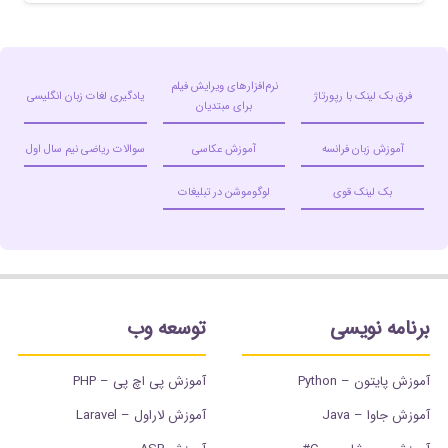
نرم‌افزارهای ویرایش فیلم
فرق بک لینک با رپورتاژ
یادگیری لغات زبان انگلیسی
برای مبتدیان
آموزش زبان فرانسه
آموزش عکاسی
سوالات ریاضی نیم سال اول
بک لینک قوی
لوگوموشن در تبلیغات
برنامه نویسی
توسعه وب
آموزش پایتون – Python
آموزش پی اچ پی – PHP
آموزش جاوا – Java
آموزش لاراول – Laravel