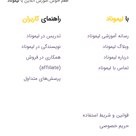
طعم خوش آموزش آنلاین با
لیموناد
با
لیموناد
راهنمای
کاربران
رسانه آموزشی لیموناد
تدریس در لیموناد
وبلاگ لیموناد
نویسندگی در لیموناد
درباره لیموناد
همکاری در فروش
تماس با لیموناد
(affiliate)
پرسش‌های متداول
.
قوانین و شریط استفاده
حریم خصوصی