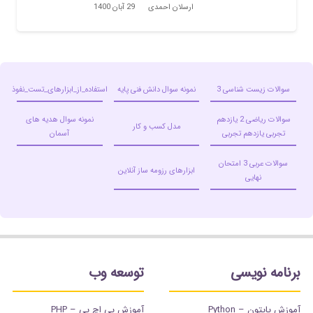
ارسلان احمدی
29 آبان 1400
سوالات زیست شناسی 3
نمونه سوال دانش فنی پایه
استفاده_از_ابزارهای_تست_نفوذ
سوالات ریاضی 2 یازدهم
نمونه سوال هدیه های
مدل کسب و کار
تجربی یازدهم تجربی
آسمان
سوالات عربی 3 امتحان
ابزارهای رزومه ساز آنلاین
نهایی
برنامه نویسی
توسعه وب
آموزش پایتون – Python
آموزش پی اچ پی – PHP