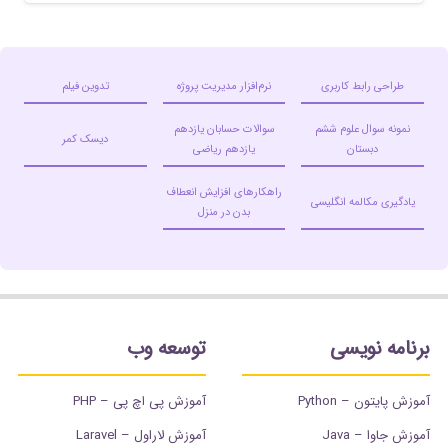
طراحی رابط کاربری
نرم‌افزار مدیریت پروژه
تدوین فیلم
نمونه سوال علوم ششم
سوالات حسابان یازدهم
دیسک کمر
دبستان
یازدهم ریاضی
راهکارهای افزایش انعطاف
یادگیری مکالمه انگلیسی
بدن در منزل
برنامه نویسی
توسعه وب
آموزش پایتون – Python
آموزش پی اچ پی – PHP
آموزش جاوا – Java
آموزش لاراول – Laravel