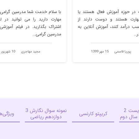
 در حوزه آموزش فعال هستند یا
با سلام خدمت شما مدرسین گرامی،
ارت هستند و دوست دارند از
مهارت دارید را می توانید در لی
ب درآمد کنند، آموزش آنلاین به
اشتراک بگذارید. در فیلم آموزشی
در…
مدرسین گرامی…
پوریا قاسمی
15 مهر 1399
مجید مهاجری
10 شهریور 1395
سوالات زیست 2
نمونه سوال نگارش 3
کریپتو کارنسی
ویژگی‌ه
 سال دوم
دوازدهم ریاضی