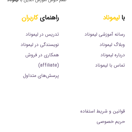
طعم خوش آموزش آنلاین با
لیموناد
با
لیموناد
راهنمای
کاربران
رسانه آموزشی لیموناد
تدریس در لیموناد
وبلاگ لیموناد
نویسندگی در لیموناد
درباره لیموناد
همکاری در فروش
تماس با لیموناد
(affiliate)
پرسش‌های متداول
.
قوانین و شریط استفاده
حریم خصوصی