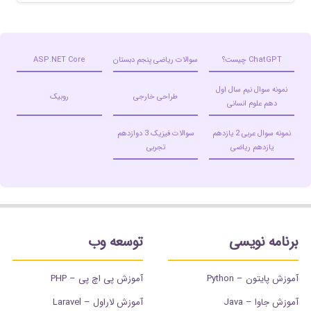
ChatGPT چیست؟
سوالات ریاضی پنجم دبستان
ASP.NET Core
نمونه سوال نیم سال اول
طراحی خارجی
روبیک
دهم علوم انسانی
نمونه سوال عربی 2 یازدهم
سوالات فیزیک 3 دوازدهم
یازدهم ریاضی
تجربی
برنامه نویسی
توسعه وب
آموزش پایتون – Python
آموزش پی اچ پی – PHP
آموزش جاوا – Java
آموزش لاراول – Laravel