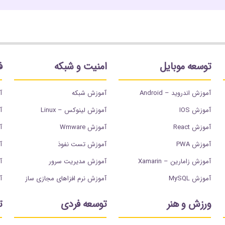
توسعه موبایل
امنیت و شبکه
ف
آموزش اندروید – Android
آموزش شبکه
آ
آموزش IOS
آموزش لینوکس – Linux
آ
آموزش React
آموزش Wmware
آم
آموزش PWA
آموزش تست نفوذ
آم
آموزش زامارین – Xamarin
آموزش مدیریت سرور
آ
آموزش MySQL
آموزش نرم افزاهای مجازی ساز
آ
ورزش و هنر
توسعه فردی
ت