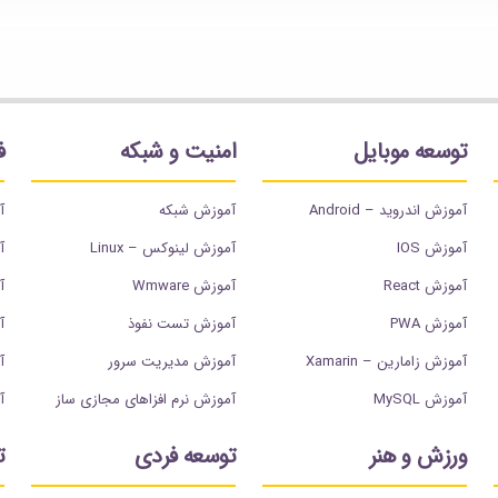
توسعه موبایل
امنیت و شبکه
ف
آموزش اندروید – Android
آموزش شبکه
آ
آموزش IOS
آموزش لینوکس – Linux
آ
آموزش React
آموزش Wmware
آم
آموزش PWA
آموزش تست نفوذ
آم
آموزش زامارین – Xamarin
آموزش مدیریت سرور
آ
آموزش MySQL
آموزش نرم افزاهای مجازی ساز
آ
ورزش و هنر
توسعه فردی
ت