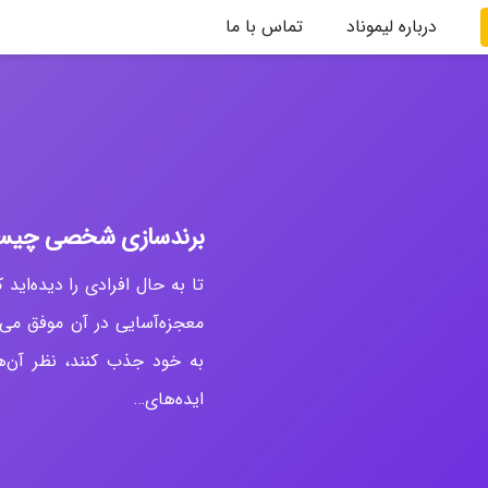
درباره لیموناد
تماس با ما
آموزش Photoshope
آموزش illustrator
آموزش UI و UX
آموزش جاوا – Java
آموزش پایتون – Python
آموزش سی شارپ – C#
آموزش دروس مدرسه و دانشگاه
آموزش After Effects
آموزش Premiere
آموزش Cinema 4D
آموزش PHP
آموزش Laravel
آموزش ASP
آم
آم
آم
آم
برندسازی شخصی چیست؟ + 10 نکته طلا
تا به حال افرادی را دیده‌اید
معجزه‌آسایی در آن موفق می‌ش
به خود جذب کنند، نظر آن‌ها
ایده‌های…