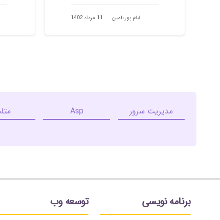
لیام پوریامین
11 مرداد 1402
مدیریت سرور
Asp
متل
برنامه نویسی
توسعه وب