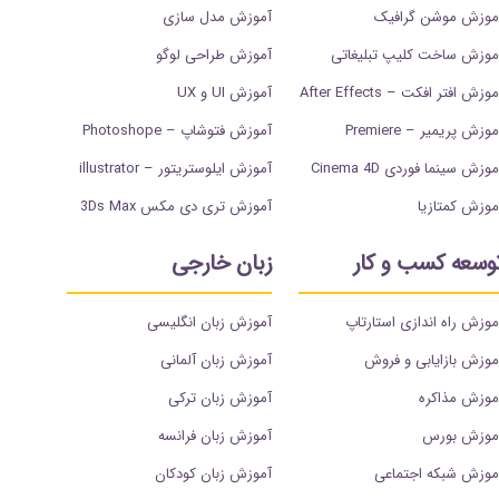
موزش موشن گرافیک
آموزش مدل سازی
موزش ساخت کلیپ تبلیغاتی
آموزش طراحی لوگو
وزش افتر افکت – After Effects
آموزش UI و UX
وزش پریمیر – Premiere
آموزش فتوشاپ – Photoshope
موزش سینما فوردی Cinema 4D
آموزش ایلوستریتور – illustrator
موزش کمتازیا
آموزش تری دی مکس 3Ds Max
وسعه کسب و کار
زبان خارجی
موزش راه اندازی استارتاپ
آموزش زبان انگلیسی
موزش بازایابی و فروش
آموزش زبان آلمانی
موزش مذاکره
آموزش زبان ترکی
موزش بورس
آموزش زبان فرانسه
موزش شبکه اجتماعی
آموزش زبان کودکان