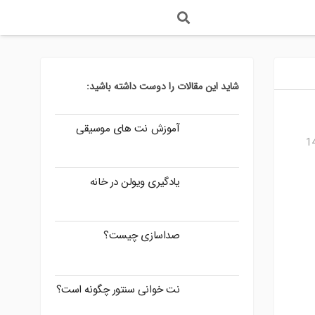
وزش Android
وزش Xamarin
وزش react
وزش pwa
آموزش افزایش اعتماد به نفس
شاید این مقالات را دوست داشته باشید:
آموزش نت های موسیقی
یادگیری ویولن در خانه
صداسازی چیست؟
نت خوانی سنتور چگونه است؟