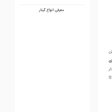
معرفی انواع گیتار
ش
ی
ر
S