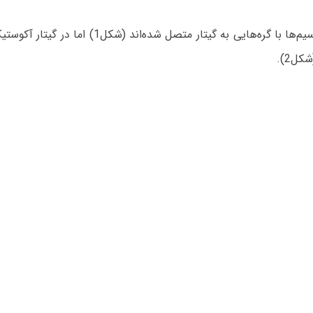
در گیتار کلاسیک در قسمت پل (bridge) سیم‌ها با گره‌هایی به گیتار متصل شده‌اند (شکل1) اما در گیتا
ل2).