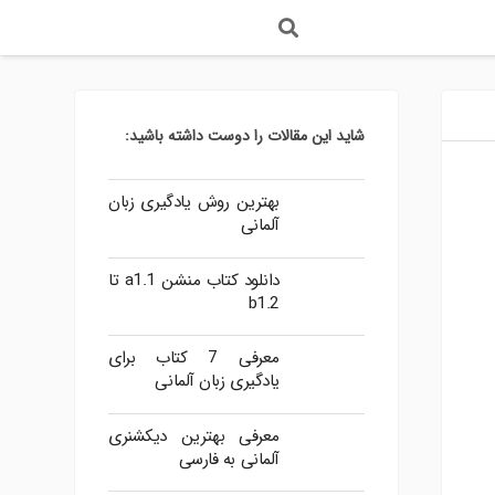
وزش Android
وزش Xamarin
وزش react
وزش pwa
آموزش افزایش اعتماد به نفس
شاید این مقالات را دوست داشته باشید:
بهترین روش یادگیری زبان
آلمانی
دانلود کتاب منشن a1.1 تا
b1.2
معرفی 7 کتاب برای
یادگیری زبان آلمانی
معرفی بهترین دیکشنری
آلمانی به فارسی